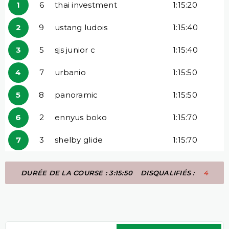
1
6
thai investment
1:15:20
2
9
ustang ludois
1:15:40
3
5
sjs junior c
1:15:40
4
7
urbanio
1:15:50
5
8
panoramic
1:15:50
6
2
ennyus boko
1:15:70
7
3
shelby glide
1:15:70
DURÉE DE LA COURSE : 3:15:50
DISQUALIFIÉS :
4