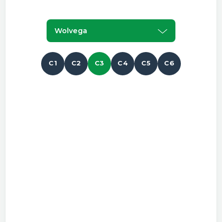
Wolvega
C1
C2
C3
C4
C5
C6