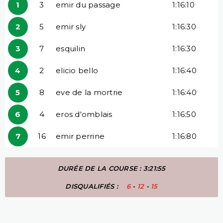
1
3
emir du passage
1:16:10
2
5
emir sly
1:16:30
3
7
esquilin
1:16:30
4
2
elicio bello
1:16:40
5
8
eve de la mortrie
1:16:40
6
4
eros d'omblais
1:16:50
7
16
emir perrine
1:16:80
DURÉE DE LA COURSE : 3:21:55
DISQUALIFIÉS :
6
-
12
-
15