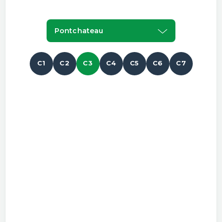
Pontchateau
C1
C2
C3
C4
C5
C6
C7