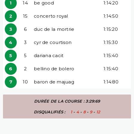
1
14
be good
1:14:20
2
15
concerto royal
1:14:50
3
6
duc de la mortrie
1:15:20
4
3
cyr de courtison
1:15:30
5
5
dariana cacit
1:15:40
6
2
bellino de bolero
1:15:40
7
10
baron de majuag
1:14:80
DURÉE DE LA COURSE : 3:29:69
DISQUALIFIÉS :
1
-
4
-
8
-
9
-
12