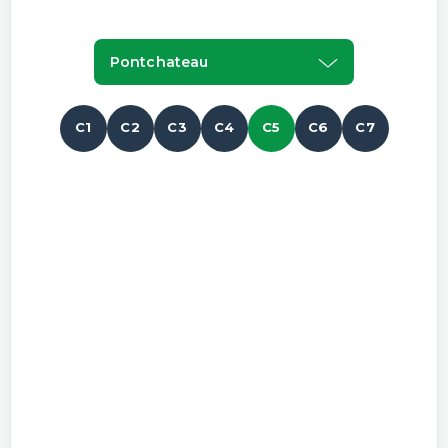
Pontchateau
C1
C2
C3
C4
C5
C6
C7