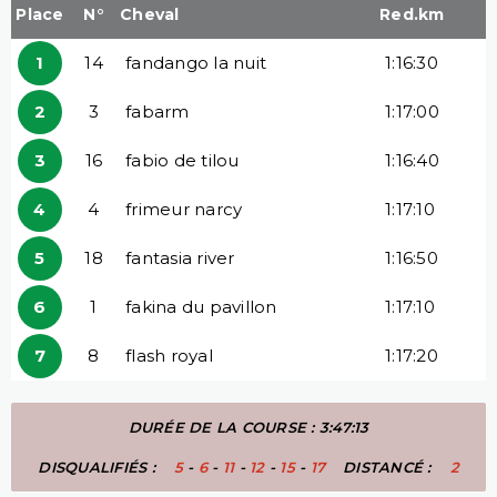
Place
N°
Cheval
Red.km
1
14
fandango la nuit
1:16:30
2
3
fabarm
1:17:00
3
16
fabio de tilou
1:16:40
4
4
frimeur narcy
1:17:10
5
18
fantasia river
1:16:50
6
1
fakina du pavillon
1:17:10
7
8
flash royal
1:17:20
DURÉE DE LA COURSE : 3:47:13
DISQUALIFIÉS :
5
-
6
-
11
-
12
-
15
-
17
DISTANCÉ :
2