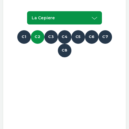
La Cepiere
C1
C2
C3
C4
C5
C6
C7
C8