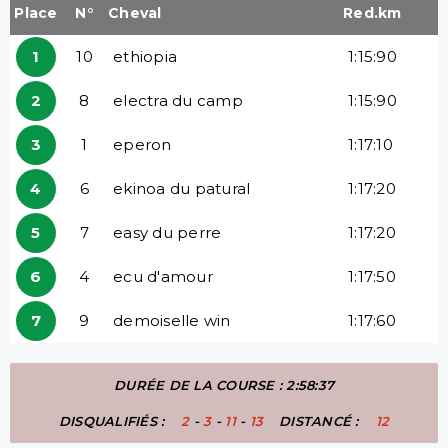
Place
N°
Cheval
Red.km
1
10
ethiopia
1:15:90
2
8
electra du camp
1:15:90
3
1
eperon
1:17:10
4
6
ekinoa du patural
1:17:20
5
7
easy du perre
1:17:20
6
4
ecu d'amour
1:17:50
7
9
demoiselle win
1:17:60
DURÉE DE LA COURSE : 2:58:37
DISQUALIFIÉS :
2
-
3
-
11
-
13
DISTANCÉ :
12