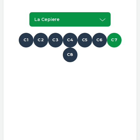
La Cepiere
C1
C2
C3
C4
C5
C6
C7
C8