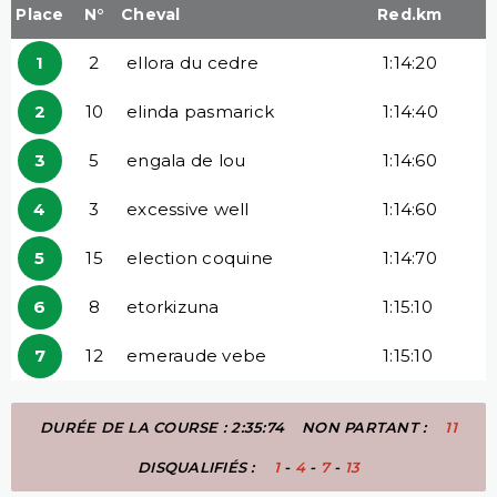
Place
N°
Cheval
Red.km
1
2
ellora du cedre
1:14:20
2
10
elinda pasmarick
1:14:40
3
5
engala de lou
1:14:60
4
3
excessive well
1:14:60
5
15
election coquine
1:14:70
6
8
etorkizuna
1:15:10
7
12
emeraude vebe
1:15:10
DURÉE DE LA COURSE : 2:35:74
NON PARTANT :
11
DISQUALIFIÉS :
1
-
4
-
7
-
13