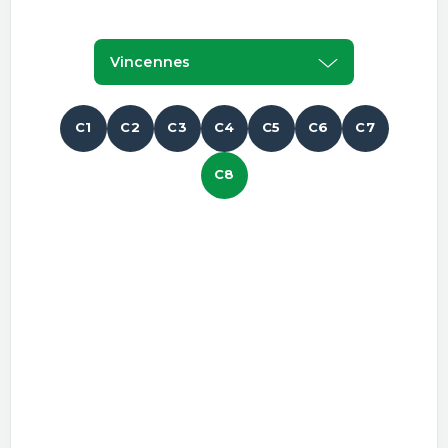
Vincennes
C1
C2
C3
C4
C5
C6
C7
C8