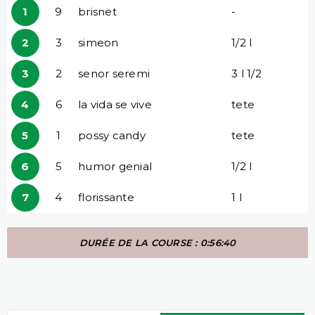
1
9
brisnet
-
2
3
simeon
1/2 l
3
2
senor seremi
3 l 1/2
4
6
la vida se vive
tete
5
1
possy candy
tete
6
5
humor genial
1/2 l
7
4
florissante
1 l
DURÉE DE LA COURSE : 0:56:40