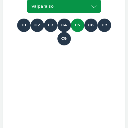
Valparaiso
C1
C2
C3
C4
C5
C6
C7
C8