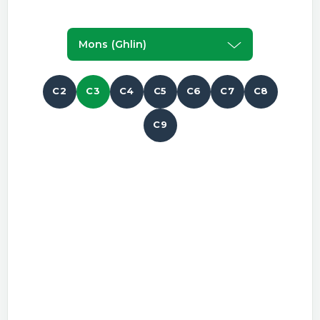
Mons (ghlin)
C2
C3
C4
C5
C6
C7
C8
C9