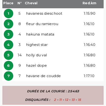
Place
N°
Cheval
Red.km
1
5
havaness dieschoot
1:15:90
2
8
fleur du ramierou
1:16:10
3
4
hakuna matata
1:16:10
4
3
highest star
1:16:40
5
14
holly du val
1:16:80
6
9
hazel dope
1:16:80
7
7
havane de coudde
1:17:10
DURÉE DE LA COURSE : 2:54:63
DISQUALIFIÉS :
2
-
11
-
12
-
13
-
15