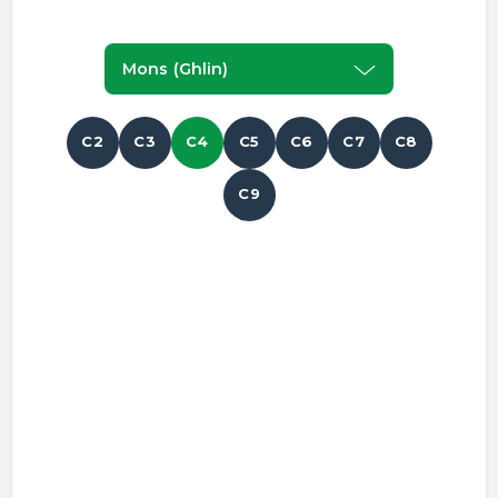
Mons (ghlin)
C2
C3
C4
C5
C6
C7
C8
C9