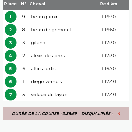
Place
N°
Cheval
Red.km
1
9
beau gamin
1:16:30
2
8
beau de grimoult
1:16:60
3
3
gitano
1:17:30
4
2
alexis des pres
1:17:30
5
6
altius fortis
1:16:70
6
1
diego vernois
1:17:40
7
5
veloce du layon
1:17:40
DURÉE DE LA COURSE : 3:38:69
DISQUALIFIÉS :
4