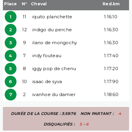
Place
N°
Cheval
Red.km
1
11
iquito planchette
1:16:10
2
12
indigo du perche
1:16:30
3
9
ilano de mongochy
1:16:30
4
7
indy fouteau
1:17:40
5
8
iggy pop de chenu
1:17:20
6
10
isaac de syva
1:17:90
7
2
ivanhoe du damier
1:18:60
DURÉE DE LA COURSE : 3:59:76
NON PARTANT :
4
DISQUALIFIÉS :
5
-
6