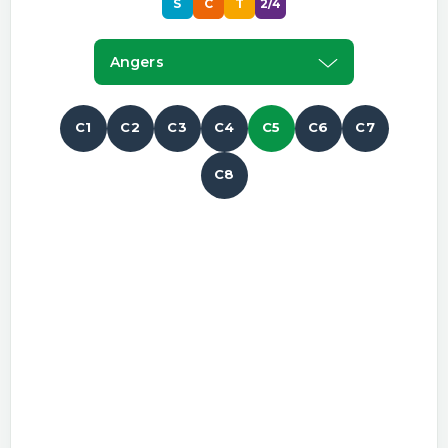
S
C
T
2/4
Angers
C1
C2
C3
C4
C5
C6
C7
C8