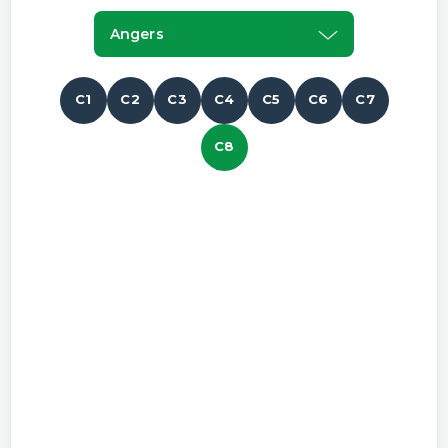
Angers
C1
C2
C3
C4
C5
C6
C7
C8