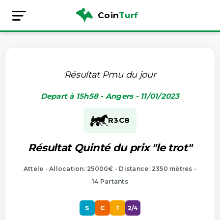
Coin
Turf
Résultat Pmu du jour
Depart à 15h58 - Angers - 11/01/2023
R3
C8
Résultat Quinté du prix "le trot"
Attele - Allocation: 25000€ - Distance: 2350 mètres -
14 Partants
S
C
T
2/4