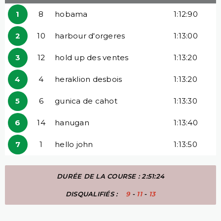
1
8
hobama
1:12:90
2
10
harbour d'orgeres
1:13:00
3
12
hold up des ventes
1:13:20
4
4
heraklion desbois
1:13:20
5
6
gunica de cahot
1:13:30
6
14
hanugan
1:13:40
7
1
hello john
1:13:50
DURÉE DE LA COURSE : 2:51:24
DISQUALIFIÉS :
9
-
11
-
13