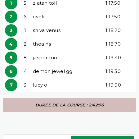
1
5
zlatan toll
1:17:50
2
6
rivoli
1:17:50
3
1
shiva venus
1:18:20
4
2
thea hs
1:18:70
5
8
jasper mo
1:19:40
6
4
demon jewel gg
1:19:50
7
3
lucy o
1:19:90
DURÉE DE LA COURSE : 2:42:76