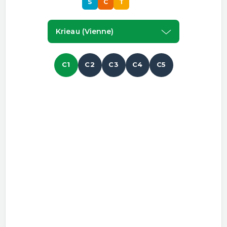
S
C
T
S
Krieau (vienne)
C1
C2
C3
C4
C5