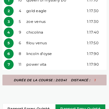
1
10
queen of mystery bo
1:17:10
2
4
gold eagle
1:17:30
3
5
zoe venus
1:17:30
4
9
chicolina
1:17:40
5
6
filou venus
1:17:50
6
8
lincoln d'oyse
1:17:90
7
11
power vita
1:17:90
DURÉE DE LA COURSE : 2:03:41
DISTANCÉ :
1
Rapport Sorec Quinté
Rapport Pmu Quinté