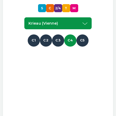
S
C
2/4
T
M
Krieau (vienne)
C1
C2
C3
C4
C5