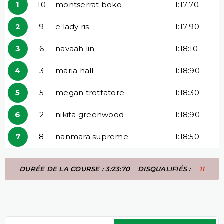
1
10
montserrat boko
1:17:70
2
9
e lady ris
1:17:90
3
6
navaah lin
1:18:10
4
3
maria hall
1:18:90
5
5
megan trottatore
1:18:30
6
2
nikita greenwood
1:18:90
7
8
nanmara supreme
1:18:50
DURÉE DE LA COURSE : 3:23:70
DISQUALIFIÉS :
11