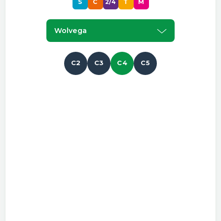
S
C
2/4
T
M
Wolvega
C2
C3
C4
C5