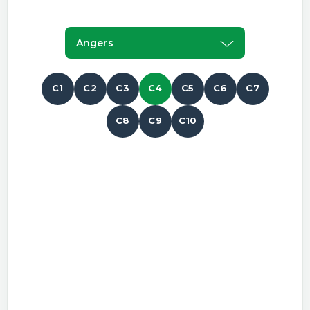
Angers
C1
C2
C3
C4
C5
C6
C7
C8
C9
C10