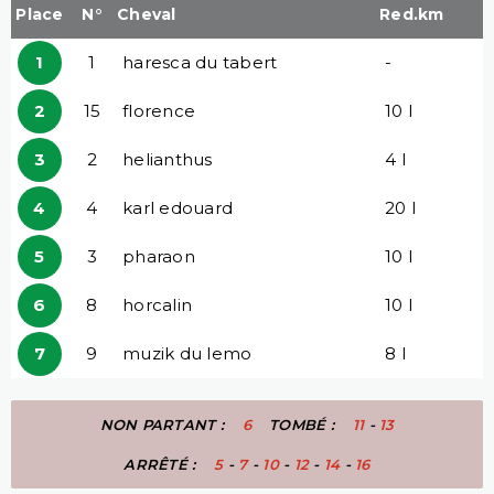
Place
N°
Cheval
Red.km
1
1
haresca du tabert
-
2
15
florence
10 l
3
2
helianthus
4 l
4
4
karl edouard
20 l
5
3
pharaon
10 l
6
8
horcalin
10 l
7
9
muzik du lemo
8 l
NON PARTANT :
6
TOMBÉ :
11
-
13
ARRÊTÉ :
5
-
7
-
10
-
12
-
14
-
16