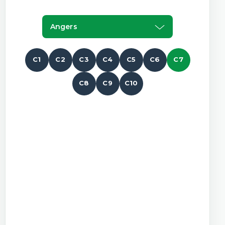
Angers
C1
C2
C3
C4
C5
C6
C7
C8
C9
C10