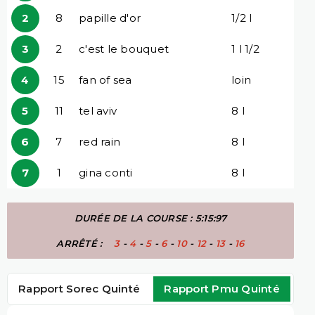
2
8
papille d'or
1/2 l
3
2
c'est le bouquet
1 l 1/2
4
15
fan of sea
loin
5
11
tel aviv
8 l
6
7
red rain
8 l
7
1
gina conti
8 l
DURÉE DE LA COURSE : 5:15:97
ARRÊTÉ :
3
-
4
-
5
-
6
-
10
-
12
-
13
-
16
Rapport Sorec Quinté
Rapport Pmu Quinté