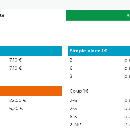
té
R
Simple place 1€
7,10 €
2
pl
7,10 €
6
pl
3
pl
Coup 1€
22,00 €
2-6
pl
6,20 €
2-3
pl
6-3
pl
2-NP
Pl