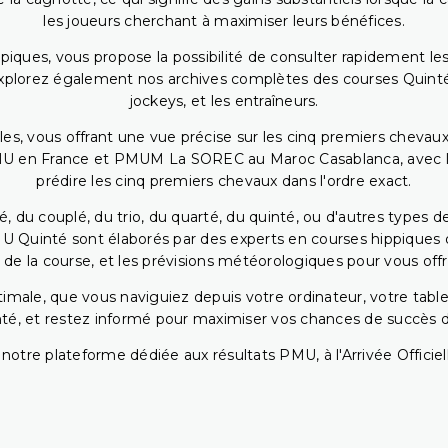
les joueurs cherchant à maximiser leurs bénéfices.
piques, vous propose la possibilité de consulter rapidement les
. Explorez également nos archives complètes des courses Quinté
jockeys, et les entraîneurs.
bles, vous offrant une vue précise sur les cinq premiers chevaux
PMU en France et PMUM La SOREC au Maroc Casablanca, avec les 
prédire les cinq premiers chevaux dans l'ordre exact.
, du couplé, du trio, du quarté, du quinté, ou d'autres types d
U Quinté sont élaborés par des experts en courses hippiques qu
 de la course, et les prévisions météorologiques pour vous offrir
ptimale, que vous naviguiez depuis votre ordinateur, votre t
té, et restez informé pour maximiser vos chances de succès dan
notre plateforme dédiée aux résultats PMU, à l'Arrivée Officiell