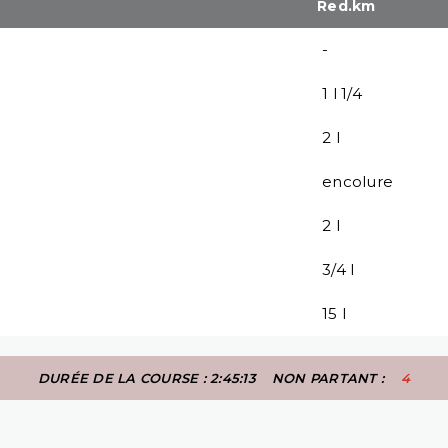
Red.km
-
1 l 1/4
2 l
encolure
2 l
3/4 l
15 l
DURÉE DE LA COURSE : 2:45:13
NON PARTANT :
4