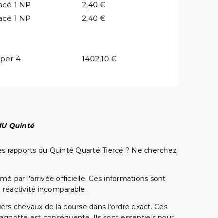
acé 1 NP
2,40 €
acé 1 NP
2,40 €
per 4
1402,10 €
PMU Quinté
t les rapports du Quinté Quarté Tiercé ? Ne cherchez
é par l'arrivée officielle. Ces informations sont
 réactivité incomparable.
miers chevaux de la course dans l'ordre exact. Ces
 cagnotte est conséquente. Ils sont essentiels pour