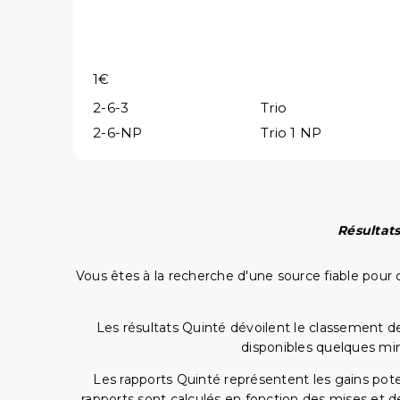
1€
2-6-3
Trio
2-6-NP
Trio 1 NP
Résultats
Vous êtes à la recherche d'une source fiable pour c
Les résultats Quinté dévoilent le classement des
disponibles quelques min
Les rapports Quinté représentent les gains potent
rapports sont calculés en fonction des mises et de