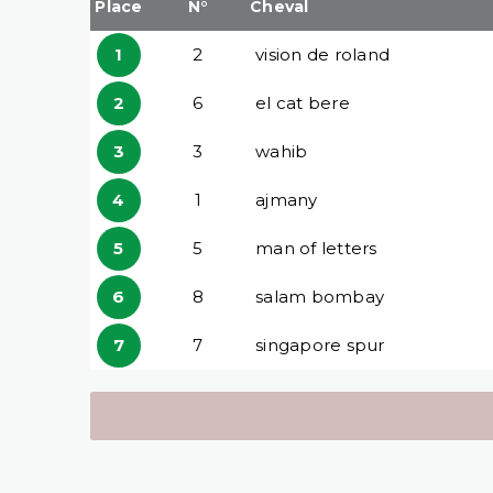
Place
N°
Cheval
1
2
vision de roland
2
6
el cat bere
3
3
wahib
4
1
ajmany
5
5
man of letters
6
8
salam bombay
7
7
singapore spur