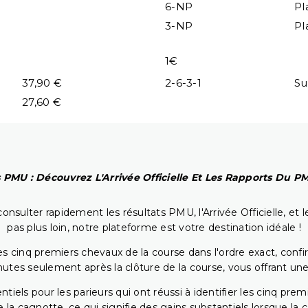
6-NP
Pl
3-NP
Pl
1€
37,90 €
2-6-3-1
Su
27,60 €
 PMU : Découvrez L'Arrivée Officielle Et Les Rapports Du 
onsulter rapidement les résultats PMU, l'Arrivée Officielle, e
pas plus loin, notre plateforme est votre destination idéale !
 cinq premiers chevaux de la course dans l'ordre exact, confirm
utes seulement après la clôture de la course, vous offrant une
iels pour les parieurs qui ont réussi à identifier les cinq pre
 la cagnotte, ce qui signifie des gains substantiels lorsque la