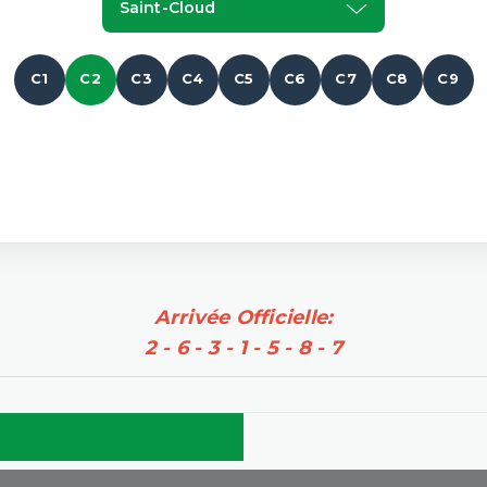
Saint-Cloud
C1
C2
C3
C4
C5
C6
C7
C8
C9
Arrivée Officielle:
2 - 6 - 3 - 1 - 5 - 8 - 7