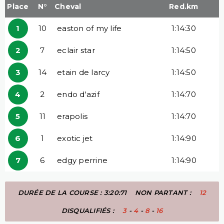
Place
N°
Cheval
Red.km
1
10
easton of my life
1:14:30
2
7
eclair star
1:14:50
3
14
etain de larcy
1:14:50
4
2
endo d'azif
1:14:70
5
11
erapolis
1:14:70
6
1
exotic jet
1:14:90
7
6
edgy perrine
1:14:90
DURÉE DE LA COURSE : 3:20:71
NON PARTANT :
12
DISQUALIFIÉS :
3
-
4
-
8
-
16