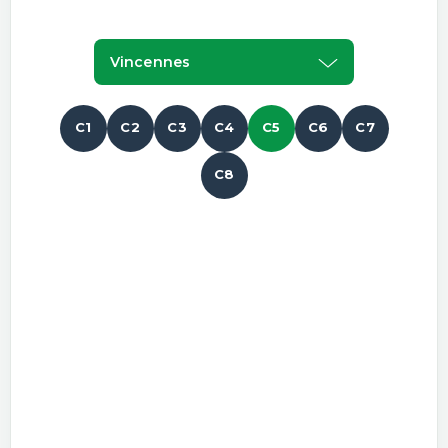
Vincennes
C1
C2
C3
C4
C5
C6
C7
C8