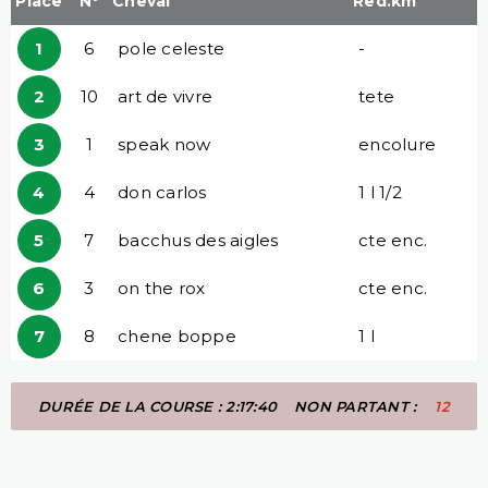
Place
N°
Cheval
Red.km
1
6
pole celeste
-
2
10
art de vivre
tete
3
1
speak now
encolure
4
4
don carlos
1 l 1/2
5
7
bacchus des aigles
cte enc.
6
3
on the rox
cte enc.
7
8
chene boppe
1 l
DURÉE DE LA COURSE : 2:17:40
NON PARTANT :
12