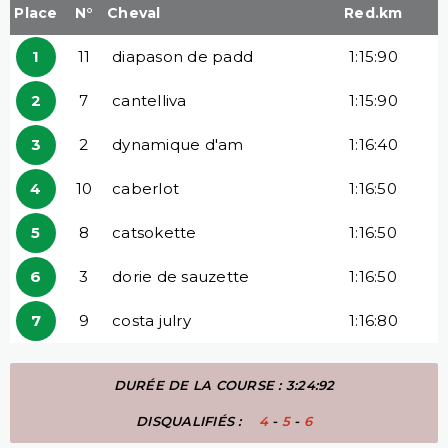
Place
N°
Cheval
Red.km
1
11
diapason de padd
1:15:90
2
7
cantelliva
1:15:90
3
2
dynamique d'am
1:16:40
4
10
caberlot
1:16:50
5
8
catsokette
1:16:50
6
3
dorie de sauzette
1:16:50
7
9
costa julry
1:16:80
DURÉE DE LA COURSE : 3:24:92
DISQUALIFIÉS :
4
-
5
-
6