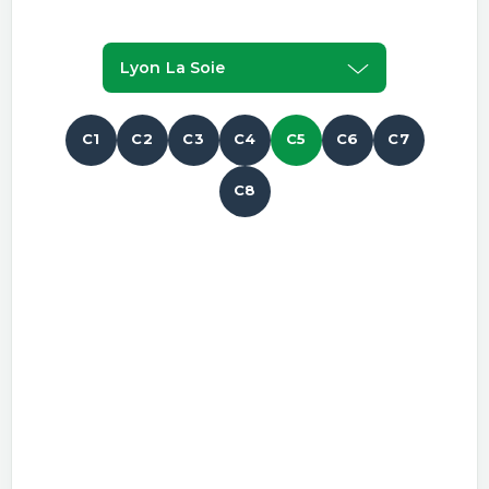
Lyon La Soie
C1
C2
C3
C4
C5
C6
C7
C8