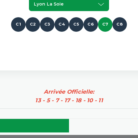
Lyon La Soie
C1
C2
C3
C4
C5
C6
C7
C8
Arrivée Officielle:
13 - 5 - 7 - 17 - 18 - 10 - 11