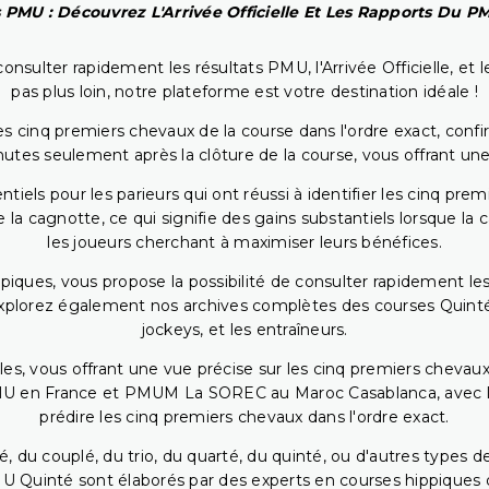
 PMU : Découvrez L'Arrivée Officielle Et Les Rapports Du 
onsulter rapidement les résultats PMU, l'Arrivée Officielle, e
pas plus loin, notre plateforme est votre destination idéale !
 cinq premiers chevaux de la course dans l'ordre exact, confirm
utes seulement après la clôture de la course, vous offrant une
iels pour les parieurs qui ont réussi à identifier les cinq pre
 la cagnotte, ce qui signifie des gains substantiels lorsque la
les joueurs cherchant à maximiser leurs bénéfices.
piques, vous propose la possibilité de consulter rapidement les
. Explorez également nos archives complètes des courses Quinté
jockeys, et les entraîneurs.
bles, vous offrant une vue précise sur les cinq premiers chevaux
PMU en France et PMUM La SOREC au Maroc Casablanca, avec les 
prédire les cinq premiers chevaux dans l'ordre exact.
, du couplé, du trio, du quarté, du quinté, ou d'autres types d
U Quinté sont élaborés par des experts en courses hippiques qu