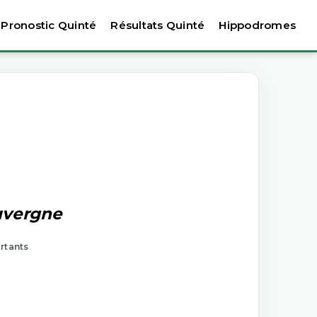
Pronostic Quinté
Résultats Quinté
Hippodromes
auvergne
artants