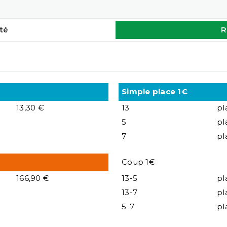
té
R
Simple place 1€
13,30 €
13
pl
5
pl
7
pl
Coup 1€
166,90 €
13-5
pl
13-7
pl
5-7
pl