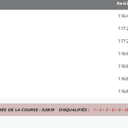
Red.
1:16
1:17
1:17
1:16
1:16
1:16
1:16
ÉE DE LA COURSE : 3:28:19
DISQUALIFIÉS :
1
-
2
-
3
-
6
-
9
-
1