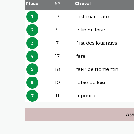
Place
N°
Cheval
1
13
first marceaux
2
5
felin du loisir
3
7
first des louanges
4
17
farel
5
18
fakir de fromentin
6
10
fabio du loisir
7
11
fripouille
DUR