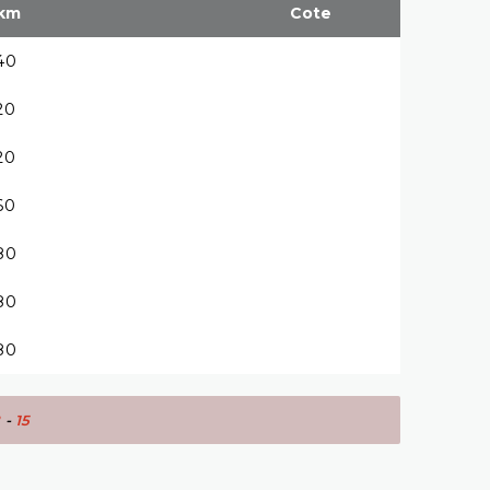
km
Cote
:40
:20
:20
:60
:80
:80
:80
2
-
15