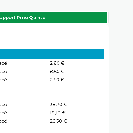
apport Pmu Quinté
acé
2,80 €
acé
8,60 €
acé
2,50 €
acé
38,70 €
acé
19,10 €
acé
26,30 €