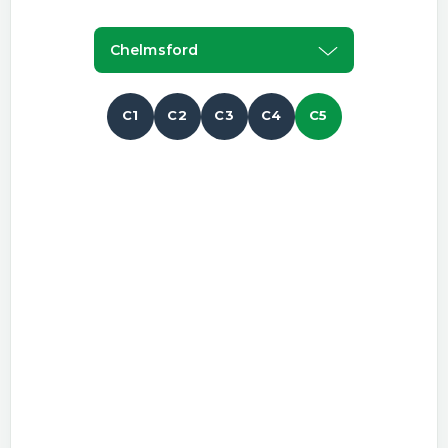
Chelmsford
C1
C2
C3
C4
C5