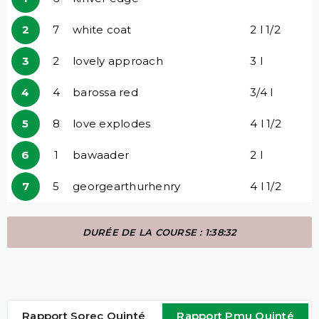
2
7
white coat
2 l 1/2
3
2
lovely approach
3 l
4
4
barossa red
3/4 l
5
8
love explodes
4 l 1/2
6
1
bawaader
2 l
7
5
georgearthurhenry
4 l 1/2
DURÉE DE LA COURSE : 1:38:32
Rapport Sorec Quinté
Rapport Pmu Quinté