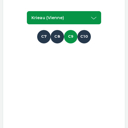
Krieau (vienne)
C7
C8
C9
C10