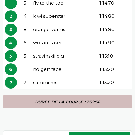
1
5
fly to the top
1:14:70
2
4
kiwi superstar
1:14:80
3
8
orange venus
1:14:80
4
6
wotan casei
1:14:90
5
3
stravinskij bigi
1:15:10
6
1
no gelt face
1:15:20
7
7
sammi ms
1:15:20
DURÉE DE LA COURSE : 1:59:56