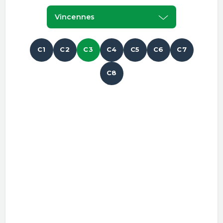
Vincennes
C1
C2
C3
C4
C5
C6
C7
C8