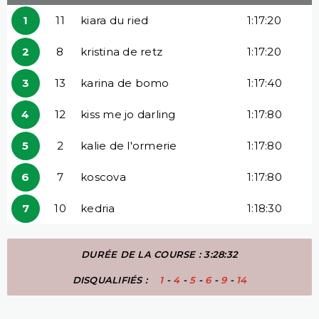
1
11
kiara du ried
1:17:20
2
8
kristina de retz
1:17:20
3
13
karina de bomo
1:17:40
4
12
kiss me jo darling
1:17:80
5
2
kalie de l'ormerie
1:17:80
6
7
koscova
1:17:80
7
10
kedria
1:18:30
DURÉE DE LA COURSE : 3:28:32
DISQUALIFIÉS :
1
-
4
-
5
-
6
-
9
-
14