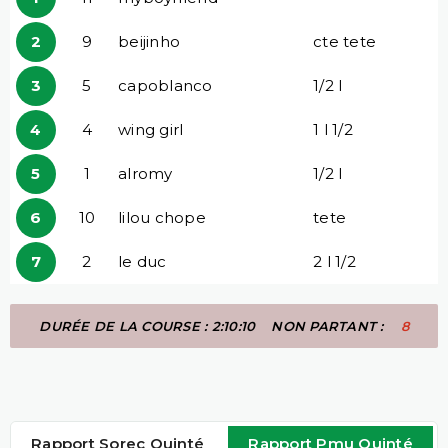
2
9
beijinho
cte tete
3
5
capoblanco
1/2 l
4
4
wing girl
1 l 1/2
5
1
alromy
1/2 l
6
10
lilou chope
tete
7
2
le duc
2 l 1/2
DURÉE DE LA COURSE : 2:10:10
NON PARTANT :
8
Rapport Sorec Quinté
Rapport Pmu Quinté