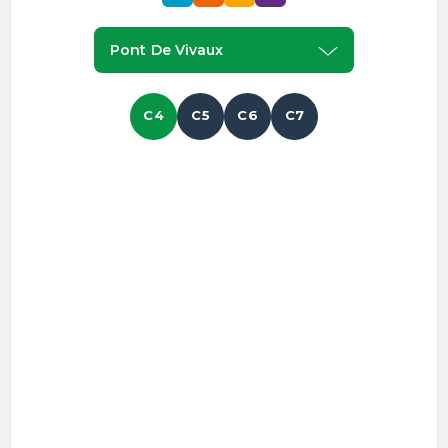
Pont De Vivaux
C4
C5
C6
C7