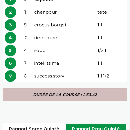
2
1
chanpour
tete
3
8
crocus borget
1 l
4
10
deer bere
1 l
5
4
soupir
1/2 l
6
7
intellissima
1 l
7
6
success story
1 l 1/2
DURÉE DE LA COURSE : 2:53:42
Rapport Sorec Quinté
Rapport Pmu Quinté