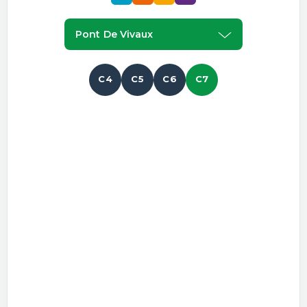
Pont De Vivaux
C4
C5
C6
C7