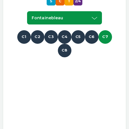
S
C
T
2/4
Fontainebleau
C1
C2
C3
C4
C5
C6
C7
C8