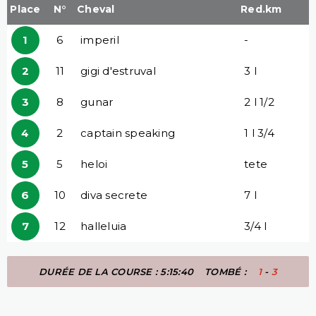
Place
N°
Cheval
Red.km
1
6
imperil
-
2
11
gigi d'estruval
3 l
3
8
gunar
2 l 1/2
4
2
captain speaking
1 l 3/4
5
5
heloi
tete
6
10
diva secrete
7 l
7
12
halleluia
3/4 l
DURÉE DE LA COURSE : 5:15:40
TOMBÉ :
1
-
3