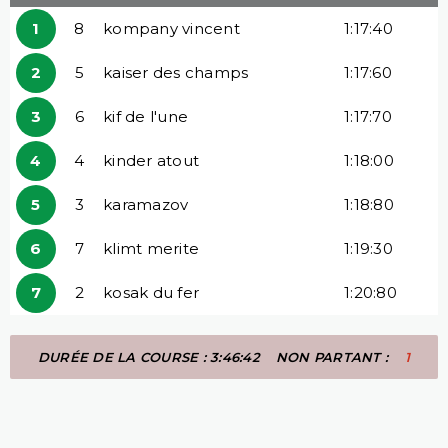
1
8
kompany vincent
1:17:40
2
5
kaiser des champs
1:17:60
3
6
kif de l'une
1:17:70
4
4
kinder atout
1:18:00
5
3
karamazov
1:18:80
6
7
klimt merite
1:19:30
7
2
kosak du fer
1:20:80
DURÉE DE LA COURSE : 3:46:42
NON PARTANT :
1