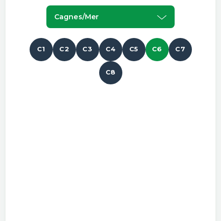
Cagnes/mer
C1
C2
C3
C4
C5
C6
C7
C8