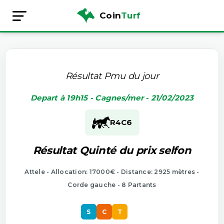
Coin
Turf
Résultat Pmu du jour
Depart à 19h15 - Cagnes/mer - 21/02/2023
R4
C6
Résultat Quinté du prix selfon
Attele - Allocation: 17000€ - Distance: 2925 mètres -
Corde gauche - 8 Partants
S
C
T
S