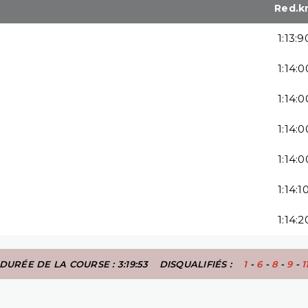
Red.k
1:13:9
1:14:0
1:14:0
1:14:0
1:14:0
1:14:1
1:14:2
DURÉE DE LA COURSE : 3:19:53
DISQUALIFIÉS :
1
-
6
-
8
-
9
-
1