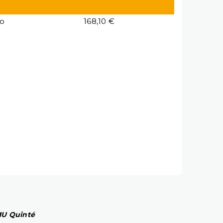
io
168,10 €
PMU Quinté