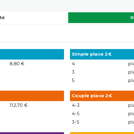
té
R
Simple place 2€
8,80 €
4
pl
3
pl
5
pl
Couple place 2€
112,70 €
4-3
pl
4-5
pl
3-5
pl