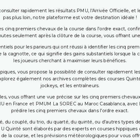
onsulter rapidement les résultats PMU, l'Arrivée Officielle, e
pas plus loin, notre plateforme est votre destination idéale !
 cinq premiers chevaux de la course dans l'ordre exact, confirm
utes seulement après la clôture de la course, vous offrant une
iels pour les parieurs qui ont réussi à identifier les cinq pre
 la cagnotte, ce qui signifie des gains substantiels lorsque la
les joueurs cherchant à maximiser leurs bénéfices.
piques, vous propose la possibilité de consulter rapidement les
. Explorez également nos archives complètes des courses Quinté
jockeys, et les entraîneurs.
bles, vous offrant une vue précise sur les cinq premiers chevaux
PMU en France et PMUM La SOREC au Maroc Casablanca, avec les 
prédire les cinq premiers chevaux dans l'ordre exact.
, du couplé, du trio, du quarté, du quinté, ou d'autres types d
U Quinté sont élaborés par des experts en courses hippiques qu
 de la course, et les prévisions météorologiques pour vous offrir