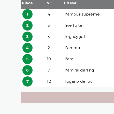
Place
N°
Cheval
1
4
l'amour supreme
2
3
live to tell
3
5
legacy jiel
4
2
l'amour
5
10
l'arc
6
7
l'amiral darling
7
12
lugano de lou