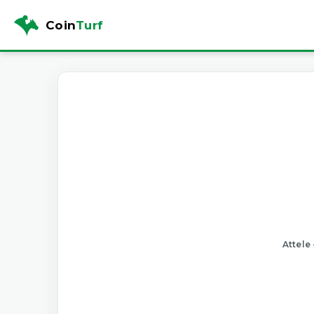
Coin
Turf
Attele