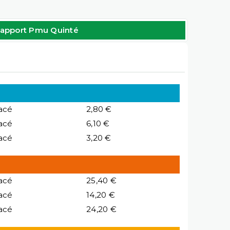
apport Pmu Quinté
acé
2,80 €
acé
6,10 €
acé
3,20 €
acé
25,40 €
acé
14,20 €
acé
24,20 €