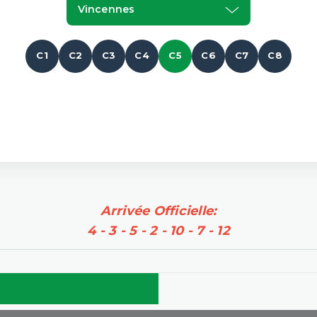
Vincennes
C1
C2
C3
C4
C5
C6
C7
C8
Arrivée Officielle:
4 - 3 - 5 - 2 - 10 - 7 - 12