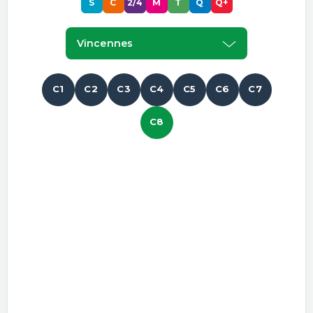
S
C
2/4
M
T
Q
Q+
Vincennes
C1
C2
C3
C4
C5
C6
C7
C8