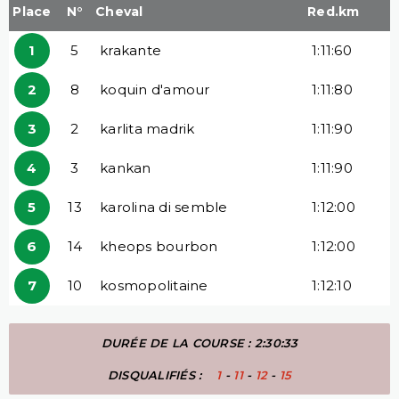
Place
N°
Cheval
Red.km
1
5
krakante
1:11:60
2
8
koquin d'amour
1:11:80
3
2
karlita madrik
1:11:90
4
3
kankan
1:11:90
5
13
karolina di semble
1:12:00
6
14
kheops bourbon
1:12:00
7
10
kosmopolitaine
1:12:10
DURÉE DE LA COURSE : 2:30:33
DISQUALIFIÉS :
1
-
11
-
12
-
15