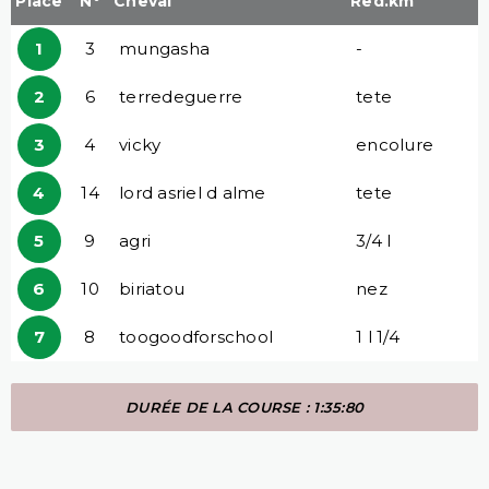
Place
N°
Cheval
Red.km
1
3
mungasha
-
2
6
terredeguerre
tete
3
4
vicky
encolure
4
14
lord asriel d alme
tete
5
9
agri
3/4 l
6
10
biriatou
nez
7
8
toogoodforschool
1 l 1/4
DURÉE DE LA COURSE : 1:35:80