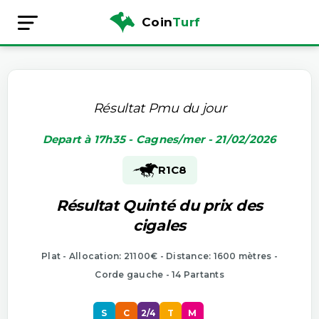
Coin
Turf
Résultat Pmu du jour
Depart à 17h35 - Cagnes/mer - 21/02/2026
R1
C8
Résultat Quinté du prix des
cigales
Plat - Allocation: 21100€ - Distance: 1600 mètres -
Corde gauche - 14 Partants
S
C
2/4
T
M
P