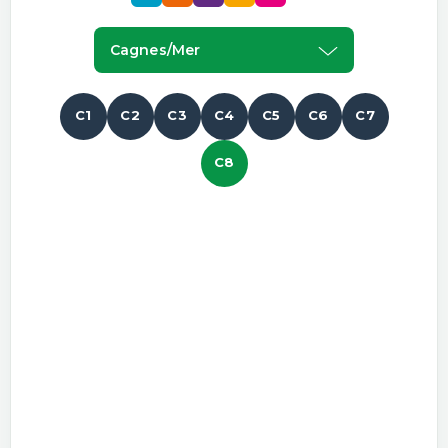
Cagnes/mer
C1
C2
C3
C4
C5
C6
C7
C8