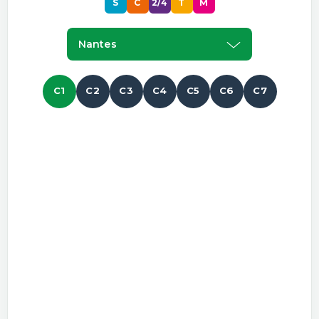
S
C
2/4
T
M
Nantes
C1
C2
C3
C4
C5
C6
C7