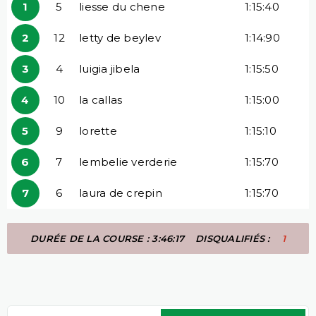
1
5
liesse du chene
1:15:40
2
12
letty de beylev
1:14:90
3
4
luigia jibela
1:15:50
4
10
la callas
1:15:00
5
9
lorette
1:15:10
6
7
lembelie verderie
1:15:70
7
6
laura de crepin
1:15:70
DURÉE DE LA COURSE : 3:46:17
DISQUALIFIÉS :
1