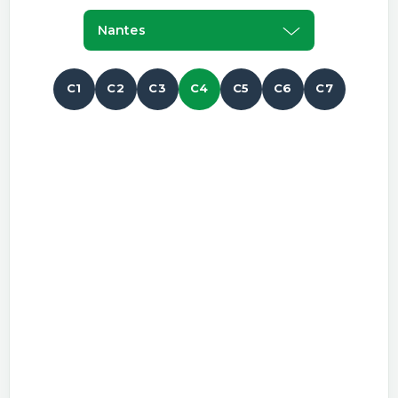
Nantes
C1
C2
C3
C4
C5
C6
C7