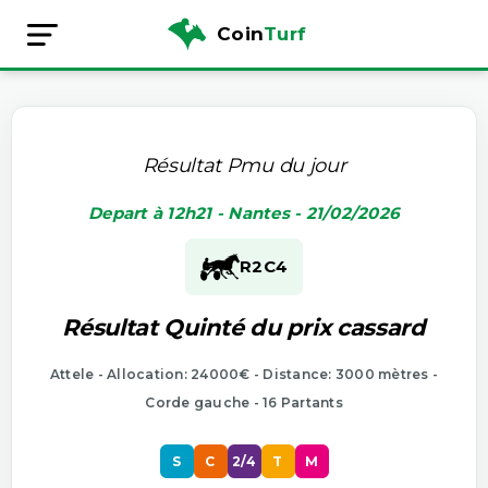
Coin
Turf
Résultat Pmu du jour
Depart à 12h21 - Nantes - 21/02/2026
R2
C4
Résultat Quinté du prix cassard
Attele - Allocation: 24000€ - Distance: 3000 mètres -
Corde gauche - 16 Partants
S
C
2/4
T
M