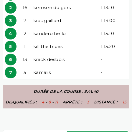
2
16
kerosen du gers
1:13:10
3
7
krac gaillard
1:14:00
4
2
kandero bello
1:15:10
5
1
kill the blues
1:15:20
6
13
krack desbois
-
7
5
kamalis
-
DURÉE DE LA COURSE : 3:41:40
DISQUALIFIÉS :
4
-
8
-
11
ARRÊTÉ :
3
DISTANCÉ :
15