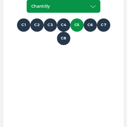
Chantilly
C1
C2
C3
C4
C5
C6
C7
C8