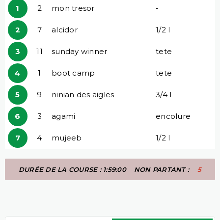
1
2
mon tresor
-
2
7
alcidor
1/2 l
3
11
sunday winner
tete
4
1
boot camp
tete
5
9
ninian des aigles
3/4 l
6
3
agami
encolure
7
4
mujeeb
1/2 l
DURÉE DE LA COURSE : 1:59:00
NON PARTANT :
5