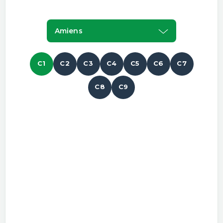
Amiens
C1
C2
C3
C4
C5
C6
C7
C8
C9