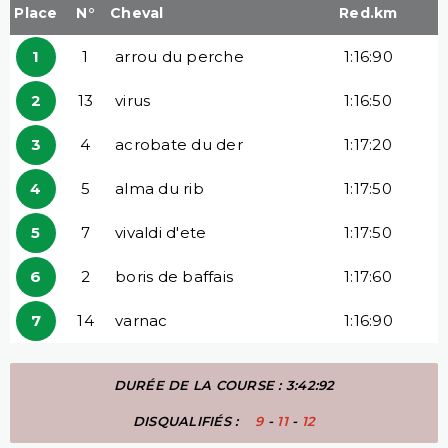
Place
N°
Cheval
Red.km
1
1
arrou du perche
1:16:90
2
13
virus
1:16:50
3
4
acrobate du der
1:17:20
4
5
alma du rib
1:17:50
5
7
vivaldi d'ete
1:17:50
6
2
boris de baffais
1:17:60
7
14
varnac
1:16:90
DURÉE DE LA COURSE : 3:42:92
DISQUALIFIÉS :
9
-
11
-
12