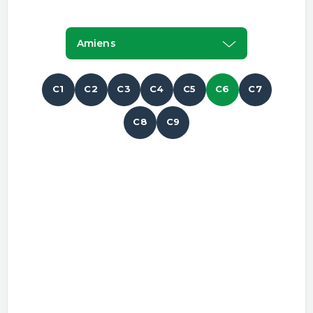
Amiens
C1
C2
C3
C4
C5
C6
C7
C8
C9