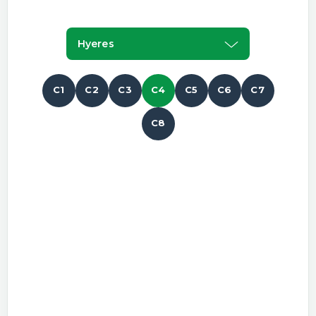
Hyeres
C1
C2
C3
C4
C5
C6
C7
C8