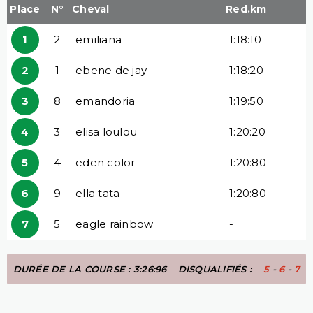
Place
N°
Cheval
Red.km
1
2
emiliana
1:18:10
2
1
ebene de jay
1:18:20
3
8
emandoria
1:19:50
4
3
elisa loulou
1:20:20
5
4
eden color
1:20:80
6
9
ella tata
1:20:80
7
5
eagle rainbow
-
DURÉE DE LA COURSE : 3:26:96
DISQUALIFIÉS :
5
-
6
-
7