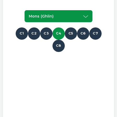
Mons (ghlin)
C1
C2
C3
C4
C5
C6
C7
C8