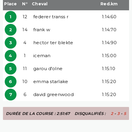
Place
N°
Cheval
Red.km
1
12
federer transs r
1:14:60
2
14
frank w
1:14:70
3
4
hector ter blekte
1:14:90
4
1
iceman
1:15:00
5
11
garou d'olne
1:15:10
6
10
emma starlake
1:15:20
7
6
david greenwood
1:15:20
DURÉE DE LA COURSE : 2:51:67
DISQUALIFIÉS :
2
-
3
-
5