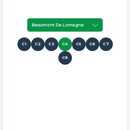
Beaumont De Lomagne
C1
C2
C3
C4
C5
C6
C7
C8