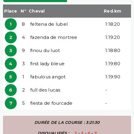
Place
N°
Cheval
Red.km
1
8
feltena de lubel
1:18:20
2
4
fazenda de mortree
1:19:20
3
9
finou du luot
1:18:80
4
3
first lady bleue
1:19:80
5
1
fabulous angot
1:19:90
6
2
full des lucas
-
7
5
fiesta de fourcade
-
DURÉE DE LA COURSE : 3:21:30
DISQUALIFIÉS :
2
-
5
-
6
-
7