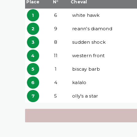
Place
N°
Cheval
1
6
white hawk
2
9
reann's diamond
3
8
sudden shock
4
11
western front
5
1
biscay barb
6
4
kalalo
7
5
olly's a star