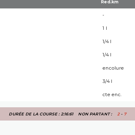
Red.km
-
1 l
1/4 l
1/4 l
encolure
3/4 l
cte enc.
DURÉE DE LA COURSE : 2:16:61
NON PARTANT :
2
-
7