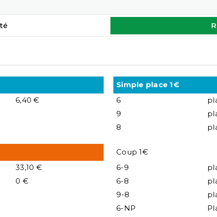
té
R
Simple place 1€
6,40 €
6
pl
9
pl
8
pl
Coup 1€
33,10 €
6-9
pl
0 €
6-8
pl
9-8
pl
6-NP
Pl