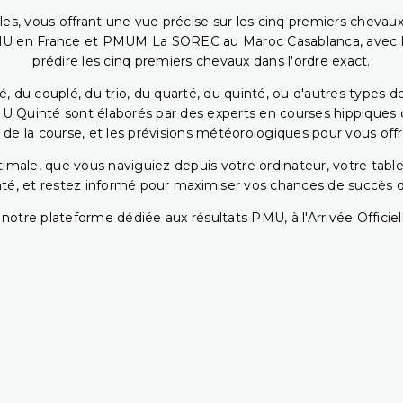
bles, vous offrant une vue précise sur les cinq premiers chevaux
PMU en France et PMUM La SOREC au Maroc Casablanca, avec les 
prédire les cinq premiers chevaux dans l'ordre exact.
, du couplé, du trio, du quarté, du quinté, ou d'autres types d
U Quinté sont élaborés par des experts en courses hippiques qu
 de la course, et les prévisions météorologiques pour vous offrir
ptimale, que vous naviguiez depuis votre ordinateur, votre t
té, et restez informé pour maximiser vos chances de succès dan
notre plateforme dédiée aux résultats PMU, à l'Arrivée Officiell