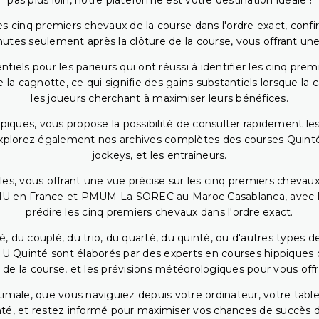
pas plus loin, notre plateforme est votre destination idéale !
 cinq premiers chevaux de la course dans l'ordre exact, confirm
utes seulement après la clôture de la course, vous offrant une
iels pour les parieurs qui ont réussi à identifier les cinq pre
 la cagnotte, ce qui signifie des gains substantiels lorsque la
les joueurs cherchant à maximiser leurs bénéfices.
piques, vous propose la possibilité de consulter rapidement les
. Explorez également nos archives complètes des courses Quinté
jockeys, et les entraîneurs.
bles, vous offrant une vue précise sur les cinq premiers chevaux
PMU en France et PMUM La SOREC au Maroc Casablanca, avec les 
prédire les cinq premiers chevaux dans l'ordre exact.
, du couplé, du trio, du quarté, du quinté, ou d'autres types d
U Quinté sont élaborés par des experts en courses hippiques qu
 de la course, et les prévisions météorologiques pour vous offrir
ptimale, que vous naviguiez depuis votre ordinateur, votre t
té, et restez informé pour maximiser vos chances de succès dan