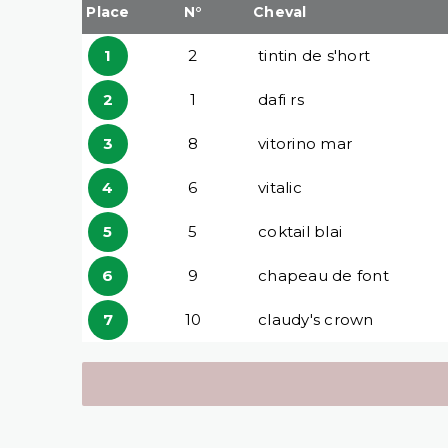
Place
N°
Cheval
1
2
tintin de s'hort
2
1
dafi rs
3
8
vitorino mar
4
6
vitalic
5
5
coktail blai
6
9
chapeau de font
7
10
claudy's crown