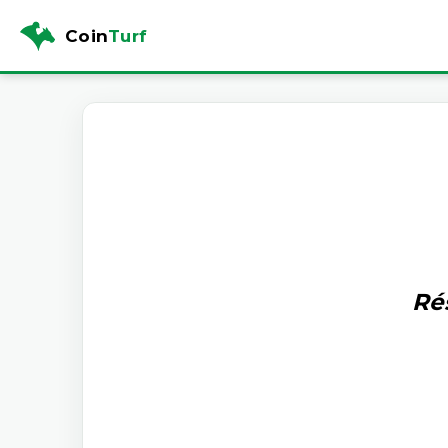
Coin
Turf
Ré