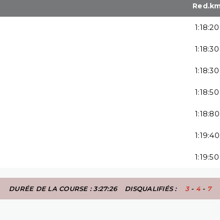
Red.k
1:18:20
1:18:30
1:18:30
1:18:50
1:18:80
1:19:40
1:19:50
DURÉE DE LA COURSE : 3:27:26
DISQUALIFIÉS :
3
-
4
-
7