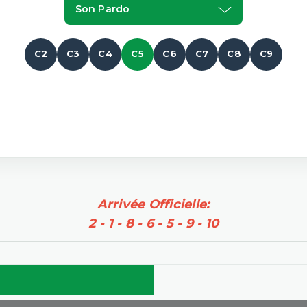
Son Pardo
C2
C3
C4
C5
C6
C7
C8
C9
Arrivée Officielle:
2 - 1 - 8 - 6 - 5 - 9 - 10