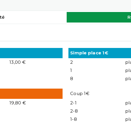
té
R
Simple place 1€
13,00 €
2
pl
1
pl
8
pl
Coup 1€
19,80 €
2-1
pl
2-8
pl
1-8
pl