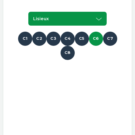
Lisieux
C1
C2
C3
C4
C5
C6
C7
C8