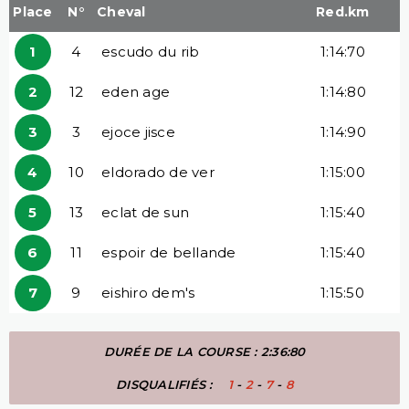
Place
N°
Cheval
Red.km
1
4
escudo du rib
1:14:70
2
12
eden age
1:14:80
3
3
ejoce jisce
1:14:90
4
10
eldorado de ver
1:15:00
5
13
eclat de sun
1:15:40
6
11
espoir de bellande
1:15:40
7
9
eishiro dem's
1:15:50
DURÉE DE LA COURSE : 2:36:80
DISQUALIFIÉS :
1
-
2
-
7
-
8