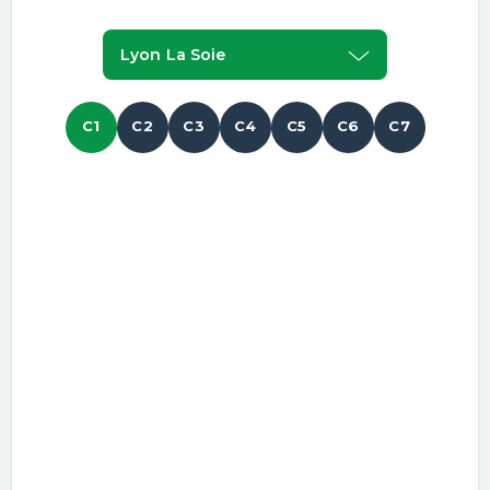
Lyon La Soie
C1
C2
C3
C4
C5
C6
C7