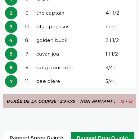
2
6
the captain
4 l 1/2
3
10
blue pegasos
nez
4
8
golden buck
2 l 1/2
5
7
cavan joa
1 l 1/2
6
5
sang pour cent
3/4 l
7
11
dee blere
3/4 l
DURÉE DE LA COURSE : 2:34:75
NON PARTANT :
12
-
13
Rapport Sorec Quinté
Rapport Pmu Quinté