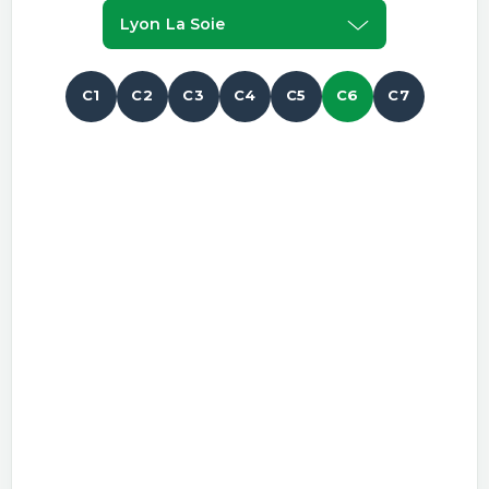
Lyon La Soie
C1
C2
C3
C4
C5
C6
C7