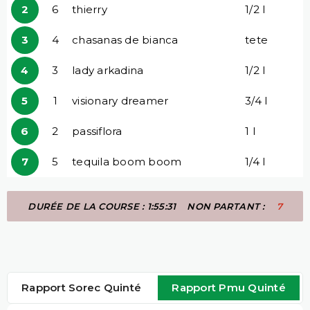
2
6
thierry
1/2 l
3
4
chasanas de bianca
tete
4
3
lady arkadina
1/2 l
5
1
visionary dreamer
3/4 l
6
2
passiflora
1 l
7
5
tequila boom boom
1/4 l
DURÉE DE LA COURSE : 1:55:31
NON PARTANT :
7
Rapport Sorec Quinté
Rapport Pmu Quinté