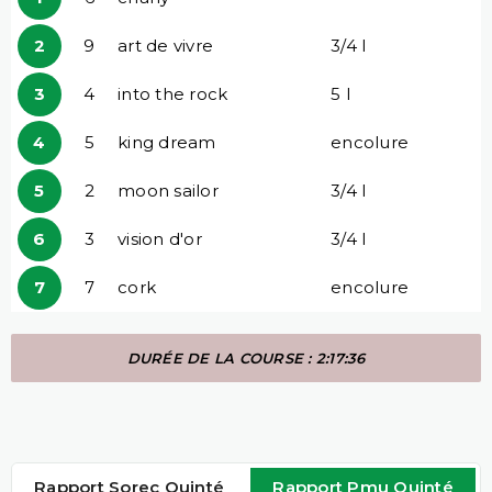
2
9
art de vivre
3/4 l
3
4
into the rock
5 l
4
5
king dream
encolure
5
2
moon sailor
3/4 l
6
3
vision d'or
3/4 l
7
7
cork
encolure
DURÉE DE LA COURSE : 2:17:36
Rapport Sorec Quinté
Rapport Pmu Quinté