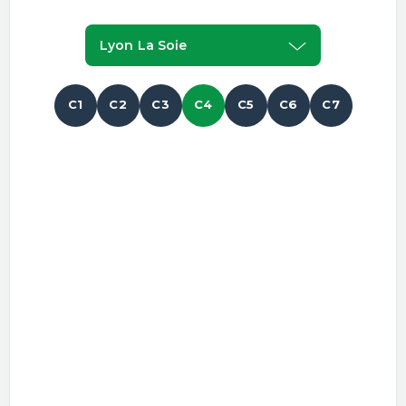
Lyon La Soie
C1
C2
C3
C4
C5
C6
C7