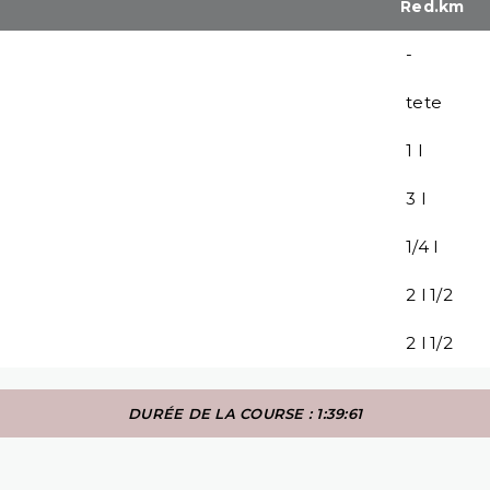
Red.km
-
tete
1 l
3 l
1/4 l
2 l 1/2
2 l 1/2
DURÉE DE LA COURSE : 1:39:61