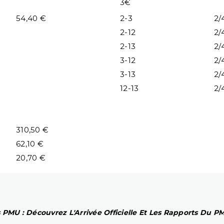
3€
54,40 €
2-3
2/
2-12
2/
2-13
2/
3-12
2/
3-13
2/
12-13
2/
310,50 €
62,10 €
20,70 €
 PMU : Découvrez L'Arrivée Officielle Et Les Rapports Du 