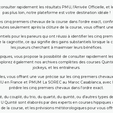
onsulter rapidement les résultats PMU, l'Arrivée Officielle, e
pas plus loin, notre plateforme est votre destination idéale !
 cinq premiers chevaux de la course dans l'ordre exact, confirm
utes seulement après la clôture de la course, vous offrant une
iels pour les parieurs qui ont réussi à identifier les cinq pre
 la cagnotte, ce qui signifie des gains substantiels lorsque la
les joueurs cherchant à maximiser leurs bénéfices.
piques, vous propose la possibilité de consulter rapidement les
. Explorez également nos archives complètes des courses Quinté
jockeys, et les entraîneurs.
bles, vous offrant une vue précise sur les cinq premiers chevaux
PMU en France et PMUM La SOREC au Maroc Casablanca, avec les 
prédire les cinq premiers chevaux dans l'ordre exact.
, du couplé, du trio, du quarté, du quinté, ou d'autres types d
U Quinté sont élaborés par des experts en courses hippiques qu
 de la course, et les prévisions météorologiques pour vous offrir