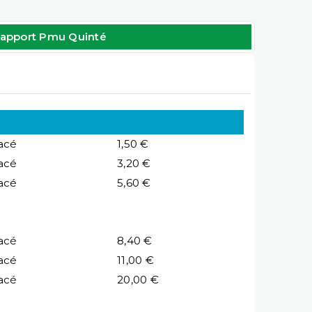
apport Pmu Quinté
acé
1,50 €
acé
3,20 €
acé
5,60 €
acé
8,40 €
acé
11,00 €
acé
20,00 €