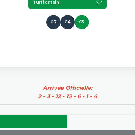
Turffontein
C3
C4
C5
Arrivée Officielle:
2 - 3 - 12 - 13 - 6 - 1 - 4