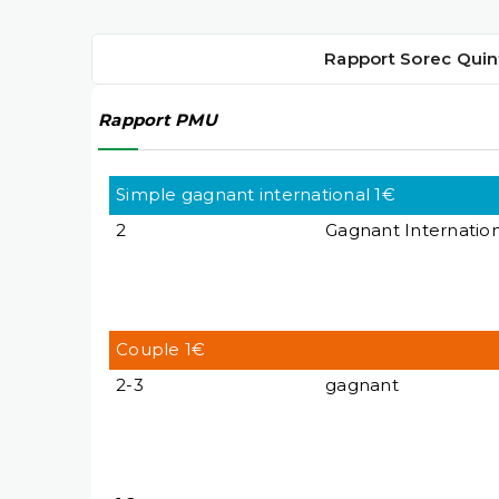
Rapport Sorec Quin
Rapport PMU
Simple gagnant international 1€
2
Gagnant Internation
Couple 1€
2-3
gagnant