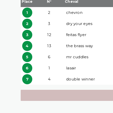
Place
N°
Cheval
1
2
chevron
2
3
dry your eyes
3
12
feitas flyer
4
13
the brass way
5
6
mr cuddles
6
1
lasair
7
4
double winner