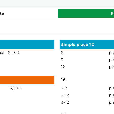
té
R
Simple place 1€
al
2,40 €
2
pl
3
pl
12
pl
1€
13,90 €
2-3
pl
2-12
pl
3-12
pl