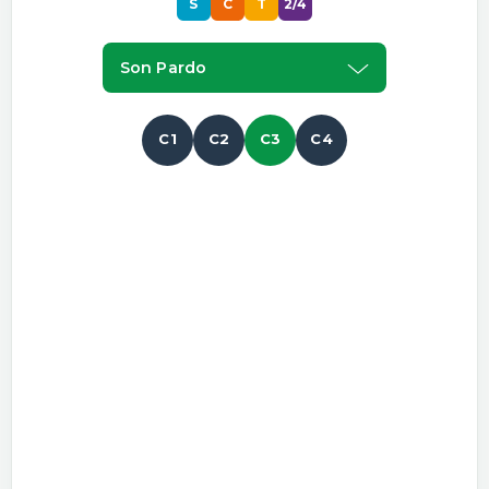
S
C
T
2/4
Son Pardo
C1
C2
C3
C4