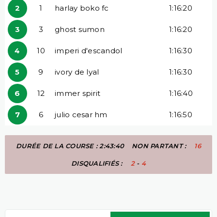
2
1
harlay boko fc
1:16:20
3
3
ghost sumon
1:16:20
4
10
imperi d'escandol
1:16:30
5
9
ivory de lyal
1:16:30
6
12
immer spirit
1:16:40
7
6
julio cesar hm
1:16:50
DURÉE DE LA COURSE : 2:43:40
NON PARTANT :
16
DISQUALIFIÉS :
2
-
4