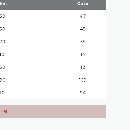
.km
Cote
:50
4.7
:50
48
:70
35
:10
14
:30
12
:90
109
:10
94
-
15