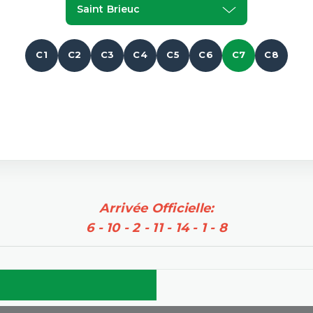
Saint Brieuc
C1
C2
C3
C4
C5
C6
C7
C8
Arrivée Officielle:
6 - 10 - 2 - 11 - 14 - 1 - 8