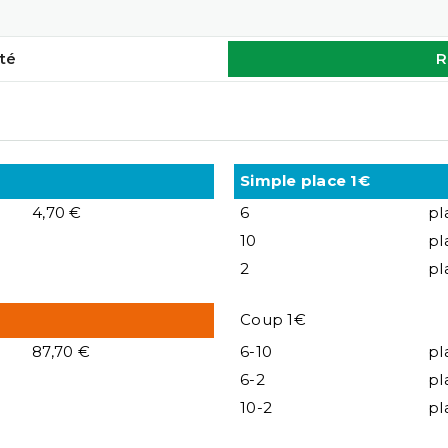
té
R
Simple place 1€
4,70 €
6
pl
10
pl
2
pl
Coup 1€
87,70 €
6-10
pl
6-2
pl
10-2
pl