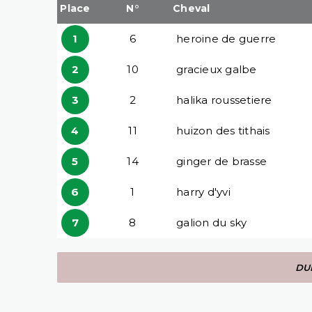
Place
N°
Cheval
1
6
heroine de guerre
2
10
gracieux galbe
3
2
halika roussetiere
4
11
huizon des tithais
5
14
ginger de brasse
6
1
harry d'yvi
7
8
galion du sky
DUR