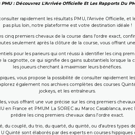
 PMU : Découvrez L'Arrivée Officielle Et Les Rapports Du 
onsulter rapidement les résultats PMU, l'Arrivée Officielle, e
pas plus loin, notre plateforme est votre destination idéale !
 cinq premiers chevaux de la course dans l'ordre exact, confirm
utes seulement après la clôture de la course, vous offrant une
iels pour les parieurs qui ont réussi à identifier les cinq pre
 la cagnotte, ce qui signifie des gains substantiels lorsque la
les joueurs cherchant à maximiser leurs bénéfices.
piques, vous propose la possibilité de consulter rapidement les
. Explorez également nos archives complètes des courses Quinté
jockeys, et les entraîneurs.
bles, vous offrant une vue précise sur les cinq premiers chevaux
PMU en France et PMUM La SOREC au Maroc Casablanca, avec les 
prédire les cinq premiers chevaux dans l'ordre exact.
, du couplé, du trio, du quarté, du quinté, ou d'autres types d
U Quinté sont élaborés par des experts en courses hippiques qu