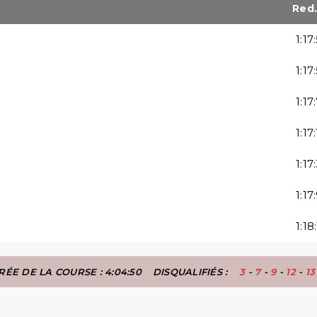
Red
1:17
1:17
1:17
1:17
1:17
1:17
1:18
ÉE DE LA COURSE : 4:04:50
DISQUALIFIÉS :
3
-
7
-
9
-
12
-
13