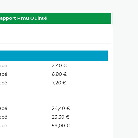
apport Pmu Quinté
acé
2,40 €
acé
6,80 €
acé
7,20 €
acé
24,40 €
acé
23,30 €
acé
59,00 €