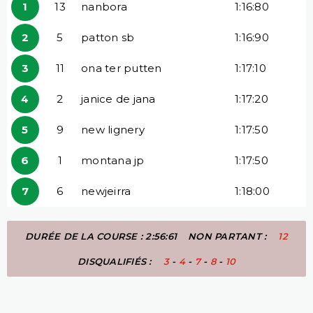
1
13
nanbora
1:16:80
2
5
patton sb
1:16:90
3
11
ona ter putten
1:17:10
4
2
janice de jana
1:17:20
5
9
new lignery
1:17:50
6
1
montana jp
1:17:50
7
6
newjeirra
1:18:00
DURÉE DE LA COURSE : 2:56:61
NON PARTANT :
12
DISQUALIFIÉS :
3
-
4
-
7
-
8
-
10