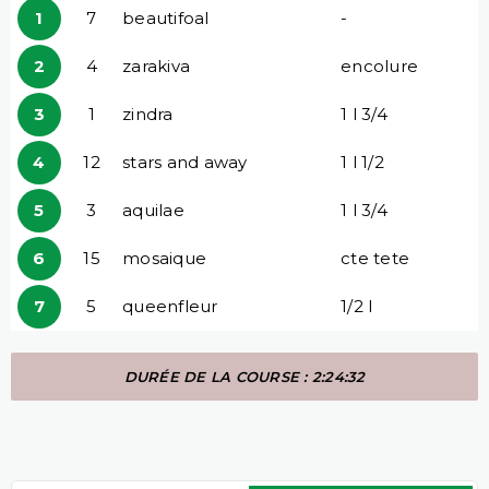
1
7
beautifoal
-
2
4
zarakiva
encolure
3
1
zindra
1 l 3/4
4
12
stars and away
1 l 1/2
5
3
aquilae
1 l 3/4
6
15
mosaique
cte tete
7
5
queenfleur
1/2 l
DURÉE DE LA COURSE : 2:24:32