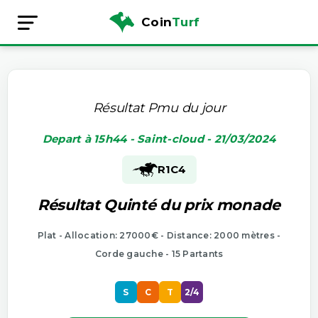
Coin
Turf
Résultat Pmu du jour
Depart à 15h44 - Saint-cloud - 21/03/2024
R1
C4
Résultat Quinté du prix monade
Plat - Allocation: 27000€ - Distance: 2000 mètres -
Corde gauche - 15 Partants
S
C
T
2/4