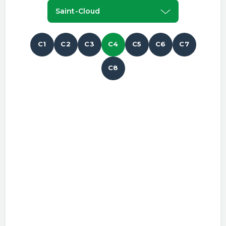
Saint-Cloud
C1
C2
C3
C4
C5
C6
C7
C8